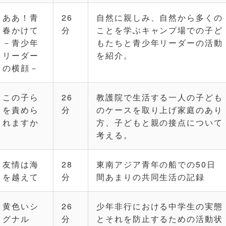
ああ！青
26
自然に親しみ、自然から多くの
春かけて
分
ことを学ぶキャンプ場での子ど
－青少年
もたちと青少年リーダーの活動
リーダー
を紹介。
の横顔－
この子ら
26
教護院で生活する一人の子ども
を責めら
分
のケースを取り上げ家庭のあり
れますか
方、子どもと親の接点について
考える。
友情は海
28
東南アジア青年の船での50日
を越えて
分
間あまりの共同生活の記録
黄色いシ
26
少年非行における中学生の実態
グナル
分
とそれを防止するための活動状