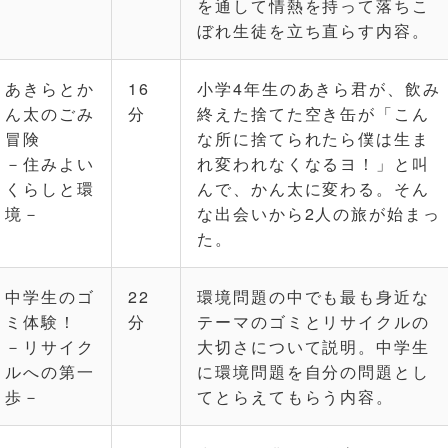
を通して情熱を持って落ちこ
ぼれ生徒を立ち直らす内容。
あきらとか
16
小学4年生のあきら君が、飲み
ん太のごみ
分
終えた捨てた空き缶が「こん
冒険
な所に捨てられたら僕は生ま
－住みよい
れ変われなくなるヨ！」と叫
くらしと環
んで、かん太に変わる。そん
境－
な出会いから2人の旅が始まっ
た。
中学生のゴ
22
環境問題の中でも最も身近な
ミ体験！
分
テーマのゴミとリサイクルの
－リサイク
大切さについて説明。中学生
ルへの第一
に環境問題を自分の問題とし
歩－
てとらえてもらう内容。