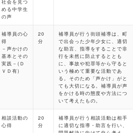
社会を見つ
める中学生
の声
補導員の心
20
補導員が行う街頭補導は、町
得
分
で出会った少年少女に、適切
－声かけの
な助言、指導をすることで非
基本とその
行を未然に防止するととも
実践－(Ｄ
に、事故や犯罪等から守ると
ＶＤ有)
いう極めて重要な活動であ
る。そのため「声かけ」がと
ても大切になる。補導員が声
をかける時の態度や方法につ
いて考えたもの。
相談活動の
20
補導員が行う相談活動は相手
心得
分
に適切な指導・助言を行い、
問題解決に向けて自ら考え、