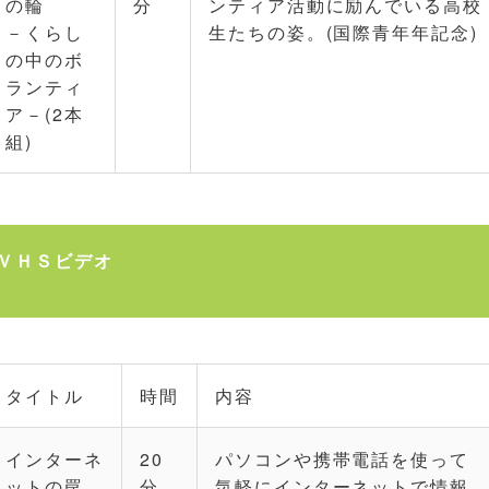
の輪
分
ンティア活動に励んでいる高校
－くらし
生たちの姿。(国際青年年記念)
の中のボ
ランティ
ア－(2本
組)
ＶＨＳビデオ
タイトル
時間
内容
インターネ
20
パソコンや携帯電話を使って
ットの罠
分
気軽にインターネットで情報