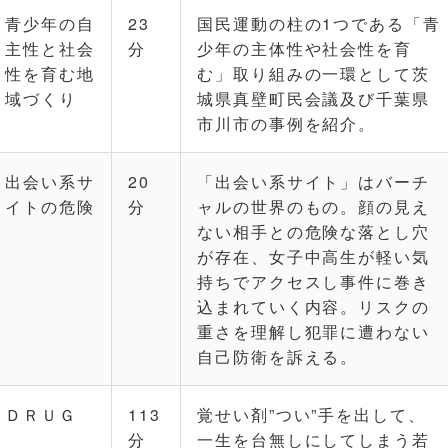
青少年の自
23
国民運動の柱の1つである「青
主性と社会
分
少年の主体性や社会性を育
性を育む地
む」取り組みの一環として茨
域づくり
城県真壁町民会議及び千葉県
市川市の事例を紹介。
出会い系サ
20
「出会い系サイト」はバーチ
イトの危険
分
ャルの世界のもの。顔の見え
ない相手との危険な落とし穴
が存在、女子中高生が軽い気
持ちでアクセスし事件に巻き
込まれていく内容。リスクの
重さを理解し犯罪に遭わない
自己防衛を訴える。
ＤＲＵＧ
113
覚せい剤”つい”手を出して、
分
一生を台無しにしてしまう若