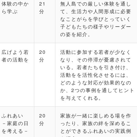
体験の中か
21
無人島での厳しい体験を通し
ら学ぶ
分
て、生活力や人間形成に必要
なことがらを学びとっていく
子どもたちの様子やリーダー
の姿を紹介。
広げよう若
20
活動に参加する若者が少なく
者の活動を
分
なり、その停滞が憂慮されて
いる。若者たちを引き付け、
活動をを活性化させるには、
どのような対応が効果的なの
か、2つの事例を通してヒント
を与えてくれる。
ふれあい
20
家族が一緒に楽しめる場を作
－家庭の日
分
ったり、家族の絆を深めるこ
を考える－
とができるふれあいの実践例