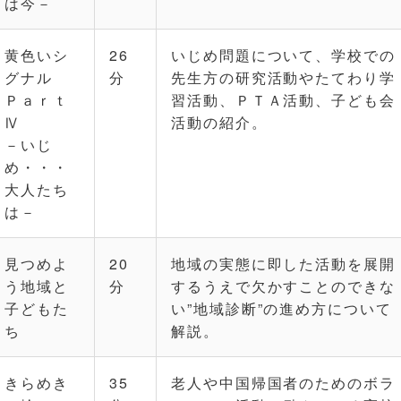
は今－
黄色いシ
26
いじめ問題について、学校での
グナル
分
先生方の研究活動やたてわり学
Ｐａｒｔ
習活動、ＰＴＡ活動、子ども会
Ⅳ
活動の紹介。
－いじ
め・・・
大人たち
は－
見つめよ
20
地域の実態に即した活動を展開
う地域と
分
するうえで欠かすことのできな
子どもた
い”地域診断”の進め方について
ち
解説。
きらめき
35
老人や中国帰国者のためのボラ