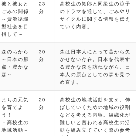
彼と彼女と
23
高校生の拓郎と同級生の涼子
ごみの関係
分
のドラマを通して、ごみやリ
～資源循環
サイクルに関する情報を伝え
型社会を目
ていく内容。
指して～
森のちから
30
森は日本人にとって昔から欠
～日本の原
分
かせない存在。日本を代表す
点・豊かな
る豊かな森を訪ねながら、日
森～
本人の原点としての森を見つ
め直す。
まちの元気
20
高校生の地域活動を支え、伸
を育てよ
分
ばしていくための地域の役割
う！
などを考える内容。組織化が
－高校生の
難しいと言われる高校生の活
地域活動－
動を組み立てていく際の参考