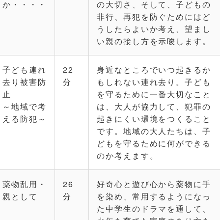
か・・・・
の大切さ、そして、子どもの
非行、再犯を防ぐためにはど
うしたらよいか考え、望まし
い親の接し方を示唆します。
子ども連れ
22
身近なところでいつ起きるか
去り被害防
分
もしれない連れ去り。子ども
止
を守るために一番大切なこと
～地域で考
は、大人が協力して、犯罪の
える防犯～
起きにくい環境をつくること
です。地域の大人たちは、子
どもを守るために何ができる
のか考えます。
薬物乱用・
26
好奇心と遊び心から薬物に手
親として
分
を染め、常用するようになっ
た中学生のドラマを通して、