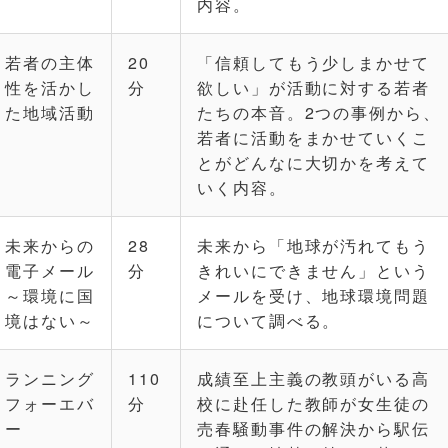
内容。
若者の主体
20
「信頼してもう少しまかせて
性を活かし
分
欲しい」が活動に対する若者
た地域活動
たちの本音。2つの事例から、
若者に活動をまかせていくこ
とがどんなに大切かを考えて
いく内容。
未来からの
28
未来から「地球が汚れてもう
電子メール
分
きれいにできません」という
～環境に国
メールを受け、地球環境問題
境はない～
について調べる。
ランニング
110
成績至上主義の教頭がいる高
フォーエバ
分
校に赴任した教師が女生徒の
ー
売春騒動事件の解決から駅伝