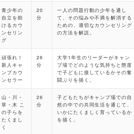
青少年の
20
一人の問題行動の少年を通し
自立を助
分
て、その悩みや不満を解消する
けるカウ
ための、適切なカウンセリング
ンセリン
の方法を解説。
グ
頑張れ！
26
大学1年生のリーダーがキャン
新人キャ
分
プ場でどのような気持ちと態度
ンプカウ
で子どもに接しているかその奮
ンセラー
闘ぶりを描く。
山・川・
26
子どもたちがキャンプ場での自
草・木 こ
分
然の中での共同生活を通じて、
の子らを
いかにたくましく育っているか
たくまし
を描く。
く