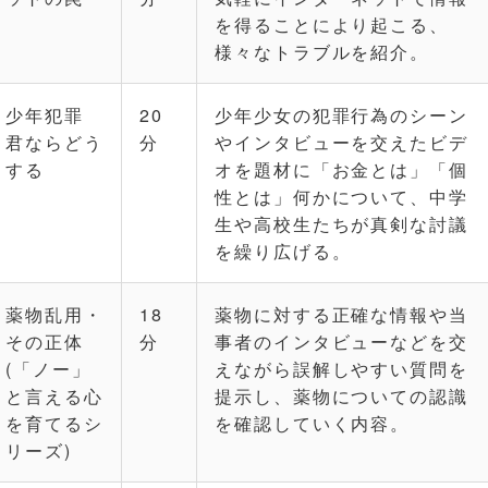
を得ることにより起こる、
様々なトラブルを紹介。
少年犯罪
20
少年少女の犯罪行為のシーン
君ならどう
分
やインタビューを交えたビデ
する
オを題材に「お金とは」「個
性とは」何かについて、中学
生や高校生たちが真剣な討議
を繰り広げる。
薬物乱用・
18
薬物に対する正確な情報や当
その正体
分
事者のインタビューなどを交
(「ノー」
えながら誤解しやすい質問を
と言える心
提示し、薬物についての認識
を育てるシ
を確認していく内容。
リーズ)