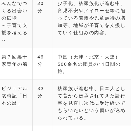
みんなでつ
20
少子化、核家族化が進む中、
くる出会い
分
育児不安やノイローゼ等に陥
の広場
っている若親や児童虐待の増
～子育て支
加等、地域が子育てを支援し
援を考える
ていく仕組みの内容。
～
第７回裏千
46
中国（天津・北京・大連）
家青年の船
分
500余名の団員の11日間の
旅。
ビジュアル
32
核家族が進む中、日本人とし
歳時記「日
分
て昔から伝承されてきた諸行
本の暦」
事を見直し次代に受け継いで
もらいたいという願いが込め
られている。