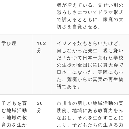
者が増えている。覚せい剤の
恐ろしさについてドラマ形式
で訴えるとともに、家庭の大
切さを自覚させる。
学び座
102
イジメる奴もきらいだけど、
分
何しなかった先生、親も嫌い
だ！かつて日本一荒れた学校
の生徒が全国民謡民舞大会で
日本一になった。実際にあっ
た、荒廃からの真実の再生物
語である。
子どもを育
20
市川市の新しい地域活動の実
む地域活動
分
践例、地域にある教育力をみ
～地域の教
なおし、それを生かすことに
育力を生か
より、子どもたちの生きる力