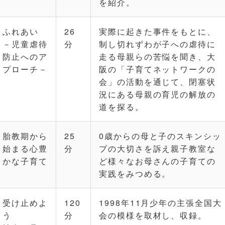
を紹介。
ふれあい
26
実際に起きた事件をもとに、
－児童虐待
分
制し切れずわが子への虐待に
防止へのア
走る母親らの苦悩を聞き、大
プローチ－
阪の「子育てネットワークの
会」の活動を通じて、閉塞状
況にある母親の育児の解放の
道を探る。
胎教期から
25
0歳からの母と子のスキンシッ
始まる心豊
分
プの大切さを訴え親子教室な
かな子育て
ど様々なお母さんの子育ての
実践をみつめる。
受け止めよ
120
1998年11月少年の主張全国大
う
分
会の模様を取材し、収録。