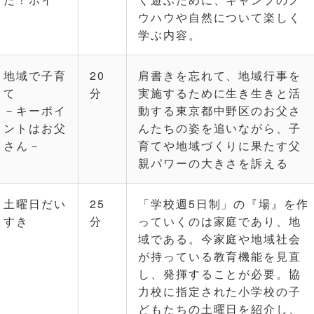
ウハウや自然について楽しく
学ぶ内容。
地域で子育
20
肩書きを忘れて、地域行事を
て
分
実施するために生き生きと活
－キーポイ
動する東京都中野区のお父さ
ントはお父
んたちの姿を追いながら、子
さん－
育てや地域づくりに果たす父
親パワーの大きさを訴える
土曜日だい
25
「学校週5日制」の『場』を作
すき
分
っていくのは家庭であり、地
域である。今家庭や地域社会
が持っている教育機能を見直
し、発揮することが必要。協
力校に指定された小学校の子
どもたちの土曜日を紹介し、