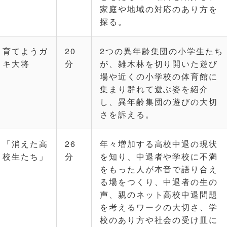
家庭や地域の対応のあり方を
探る。
育てようガ
20
2つの異年齢集団の小学生たち
キ大将
分
が、雑木林を切り開いた遊び
場や近くの小学校の体育館に
集まり群れて遊ぶ姿を紹介
し、異年齢集団の遊びの大切
さを訴える。
「消えた高
26
年々増加する高校中退の現状
校生たち」
分
を知り、中退者や学校に不満
をもった人が本音で語り合え
る場をつくり、中退者の生の
声、親のネット高校中退問題
を考えるワークの大切さ、学
校のあり方や社会の受け皿に