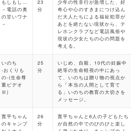
もしもし…
23
少年の性非行が急増した、好
－電話の奥
分
奇心や心のすきまにつけ込ん
の甘いワナ
だ大人たちによる福祉犯罪が
－
あとを絶たない現状から、テ
レホンクラブなど電話風俗や
現状の少女たちの心の問題を
考える。
いのち
25
いじめ、自殺、10代の妊娠中
-おくりも
分
絶等の生命軽視の中にあっ
の-(生命尊
て、いのちは贈り物の視点か
重ビデオ
ら「本当の人間として育て
Ⅲ)
る」いのちの教育の大切さを
メッセージ。
寛平ちゃん
26
寛平ちゃんと6人の子どもたち
のキャンプ
分
が自然の中でのびのびと楽し
だ！ホイ
く遊ぶために、キャンプのノ