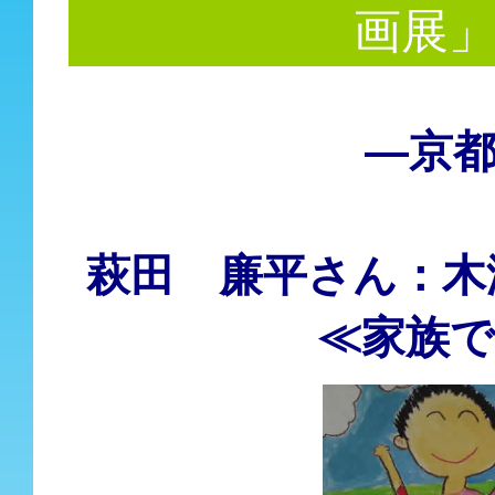
画展
―京
萩田 廉平さん：木
≪家族