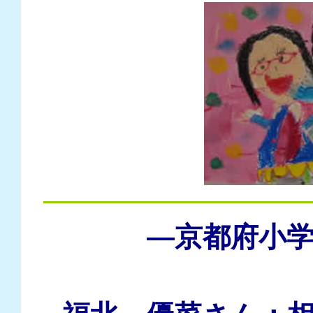
―京都府小