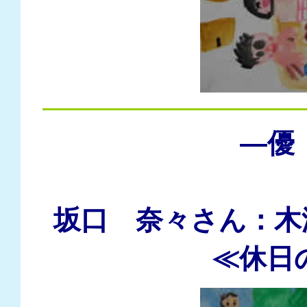
―優
坂口 奈々さん：木
≪休日