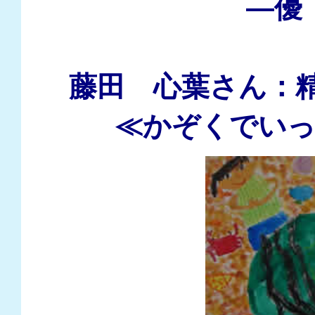
―優
藤田 心葉さん：
≪かぞくでい