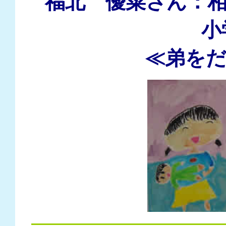
福北 優菜さん：
小
≪弟を