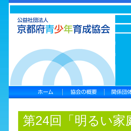
第24回「明るい