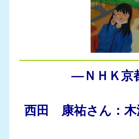
―ＮＨＫ京
西田 康祐さん：木