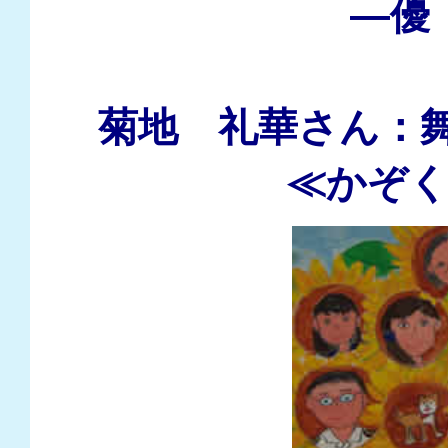
―優
菊地 礼華さん：
≪かぞ