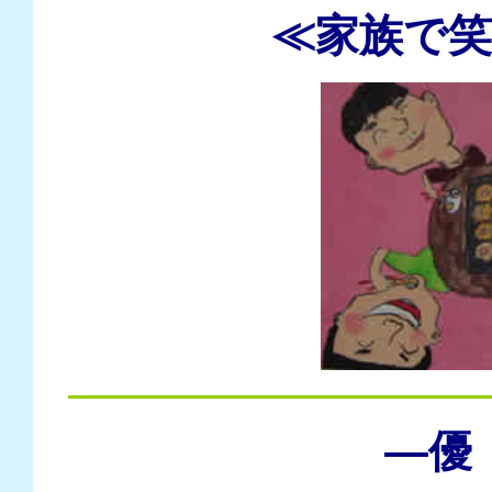
≪家族で
―優