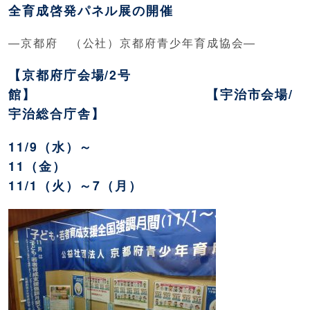
全育成啓発パネル展の開催
―京都府 （公社）京都府青少年育成協会―
【京都府庁会場/2号
館】 【宇治市会場/
宇治総合庁舎】
11/9（水）～
11（金）
11/1（火）～7（月）