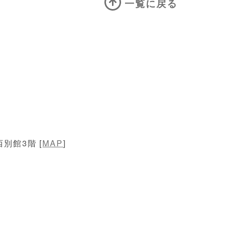
一覧に戻る
別館3階 [
MAP
]