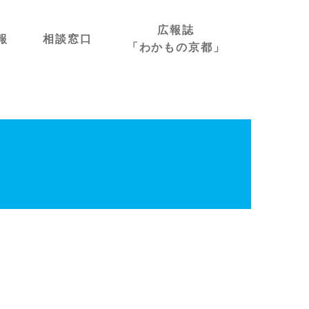
広報誌
報
相談窓口
「わかもの京都」