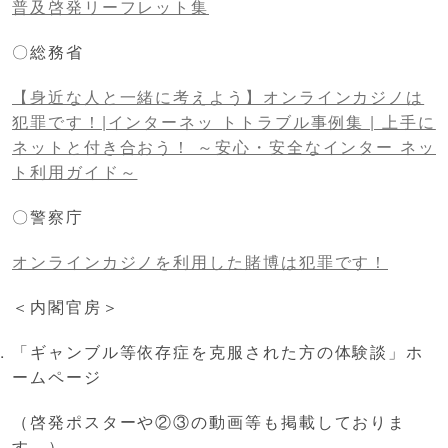
普及啓発リーフレット集
〇総務省
【身近な人と一緒に考えよう】オンラインカジノは
犯罪です！|インターネッ トトラブル事例集 | 上手に
ネットと付き合おう！ ～安心・安全なインター ネッ
ト利用ガイド～
〇警察庁
オンラインカジノを利用した賭博は犯罪です！
＜内閣官房＞
「ギャンブル等依存症を克服された方の体験談」ホ
ームページ
（啓発ポスターや②③の動画等も掲載しておりま
す。）