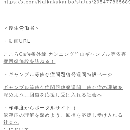
https://x.com/Naikakukanbo/status/2054778656
＜厚生労働省＞
・動画URL
こころCafe番外編 カンニング竹山ギャンブル等依存
症回復施設を訪ねる！
・ギャンブル等依存症問題啓発週間特設ページ
ギャンブル等依存症問題啓発週間 依存症の理解を
深めよう。回復を応援し受け入れる社会へ
・昨年度からポータルサイト（
依存症の理解を深めよう。回復を応援し受け入れる
社会へ
）において