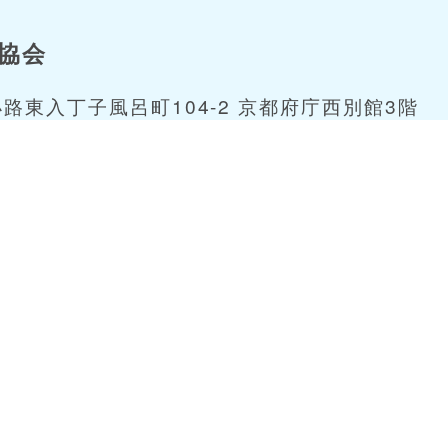
協会
小路東入丁子風呂町104-2 京都府庁西別館3階
7-0603 / e-mail:
kpyda@cello.ocn.ne.jp