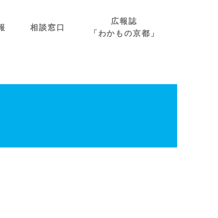
広報誌
報
相談窓口
「わかもの京都」