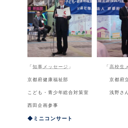
「
知事メッセージ
」 「
高校生
京都府健康福祉部 京都府立南陽
こども・青少年総合対策室 浅野さ
西田企画参事
◆ミニコンサート