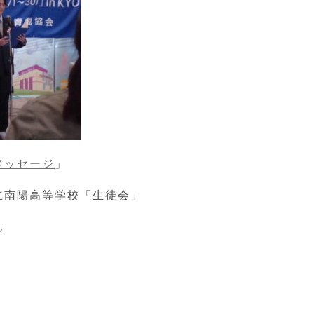
メッセージ
」
高等学校「生徒会」
ん