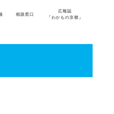
広報誌
報
相談窓口
「わかもの京都」