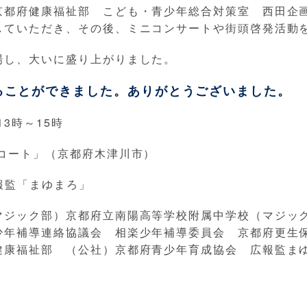
京都府健康福祉部 こども・青少年総合対策室 西田企
していただき、その後、ミニコンサートや街頭啓発活動
場し、大いに盛り上がりました。
ることができました。ありがとうございました。
3時～15時
コート」（京都府木津川市）
報監「まゆまろ」
マジック部）京都府立南陽高等学校附属中学校（マジッ
少年補導連絡協議会 相楽少年補導委員会 京都府更生
健康福祉部 （公社）京都府青少年育成協会 広報監ま